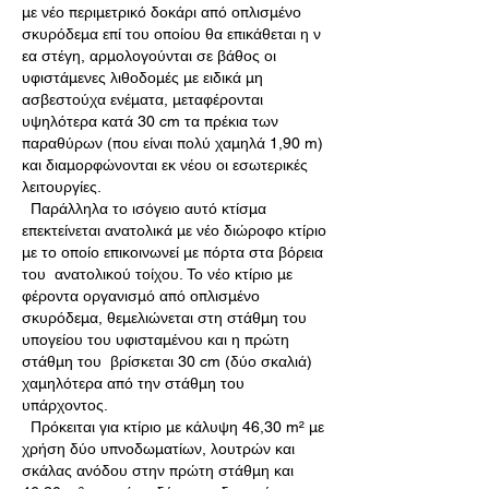
με νέο περιμετρικό δοκάρι από οπλισμένο
σκυρόδεμα επί του οποίου θα επικάθεται η ν
εα στέγη, αρμολογούνται σε βάθος οι
υφιστάμενες λιθοδομές με ειδικά μη
ασβεστούχα ενέματα, μεταφέρονται
υψηλότερα κατά 30 cm τα πρέκια των
παραθύρων (που είναι πολύ χαμηλά 1,90 m)
και διαμορφώνονται εκ νέου οι εσωτερικές
λειτουργίες.
Παράλληλα το ισόγειο αυτό κτίσμα
επεκτείνεται ανατολικά με νέο διώροφο κτίριο
με το οποίο επικοινωνεί με πόρτα στα βόρεια
του ανατολικού τοίχου. Το νέο κτίριο με
φέροντα οργανισμό από οπλισμένο
σκυρόδεμα, θεμελιώνεται στη στάθμη του
υπογείου του υφισταμένου και η πρώτη
στάθμη του βρίσκεται 30 cm (δύο σκαλιά)
χαμηλότερα από την στάθμη του
υπάρχοντος.
Πρόκειται για κτίριο με κάλυψη 46,30 m² με
χρήση δύο υπνοδωματίων, λουτρών και
σκάλας ανόδου στην πρώτη στάθμη και