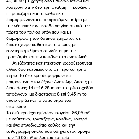
46,30 m² με χρήση δύο υπνοδωματίων και
λουτρών στην δεύτερη στάθμη. Η κουζίνα ,
η τραπεζαρία και το καθιστικό
διαμορφώνονται στο υφιστάμενο κτίριο με
την νέα επιπλέον είσοδο να γίνεται από την
πόρτα του παλιού υπόγειου και με
διαμόρφωση του δυτικού τμήματος σε
δίπατο χώρο καθιστικού ο οποίος με
εσωτερική κλίμακα συνδέεται με την
τραπεζαρία και την κουζίνα στα ανατολικά.
Ανεξάρτητα κατ'επέκταση χωροθετούνται
αλλες δυο κατοικίες στο σε΄τερο και τρίτο
κτίριο. Το δεύτερο διαμορφώνεται
μακρόστενο στον άξονα Ανατολής-Δύσης με
διαστάσεις 14 επί 6,25 m και το τρίτο σχεδόν
τετράγωνο με διαστάσεις 8 επί 9,45 m το
οποίο ορίζει και το νότιο άκρο του
οικοπέδου.
Το δεύτερο έχει εμβαδόν ισογείου 86,05 m²
με καθιστικό, τραπεζαρία, κουζίνα, λουτρό
και ένα υπνοδωμάτιο καθώς και την
ευθύγραμμη σκάλα που οδηγεί στον όροφο
των 73,05 m² με λουτρά και τρία